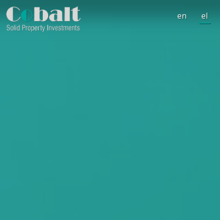
en
el