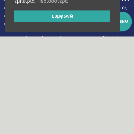
εμπειρία.
Περισσότερα
αρχεία μας μέχρι την ολοκλήρωση της επικοινωνίας μας, εκτός
αν κατά την επικοινωνία προκύψει νέος σκοπός για τον οποίο
Συμφωνώ
MENU
είναι απαραίτητη η περαιτέρω επεξεργασία τους.
Για περισσότερες πληροφορίες σχετικά με την επεξεργασία των
προσωπικών σας δεδομένων και τα σχετικά δικαιώματά που
Πολιτική Προστασίας
έχετε, παρακαλούμε διαβάστε την
Προσωπικών Δεδομένων
.
ΠΛΗΡΟΦΟΡΙΕΣ_
Όροι χρήσης
Πολιτική Προστασίας Προσωπικών Δεδομένων